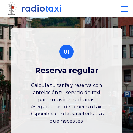
Pasar
radio
taxi
al
contenido
principal
01
Reserva regular
Calcula tu tarifa y reserva con
antelación tu servicio de taxi
para rutas interurbanas.
Asegúrate así de tener un taxi
disponible con la características
que necesites.